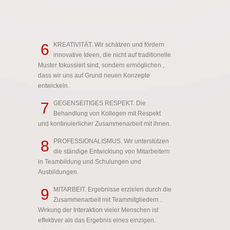
6
KREATIVITÄT. Wir schätzen und fördern
innovative Ideen, die nicht auf traditionelle
Muster fokussiert sind, sondern ermöglichen ,
dass wir uns auf Grund neuen Konzepte
entwickeln.
7
GEGENSEITIGES RESPEKT. Die
Behandlung von Kollegen mit Respekt
und kontinuierlicher Zusammenarbeit mit ihnen.
8
PROFESSIONALISMUS. Wir unterstützen
die ständige Entwicklung von Mitarbeitern
in Teambildung und Schulungen und
Ausbildungen.
9
MITARBEIT. Ergebnisse erzielen durch die
Zusammenarbeit mit Teammitgliedern .
Wirkung der Interaktion vieler Menschen ist
effektiver als das Ergebnis eines einzigen.