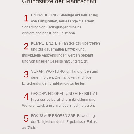
Grundsätze der Mannschaft
1
ENTWICKLUNG. Ständige Aktualisierung
von Fähigkeiten, neue Dinge zu lernen.
Schaffung von Bedingungen für eine
erfolgreiche berufliche Laufbahn.
2
KOMPETENZ: Die Fähigkeit zu übertreffen
und zur dauerhaften Entwicklung.
Individuelle Anstrengungen werden belohnt
und von unserer Gesellschaft unterstützt.
3
VERANTWORTUNG für Handlungen und
deren Folgen. Die Fähigkeit, wichtige
Entscheidungen unabhängig zu treffen.
4
GESCHWINDIGKEIT UND FLEXIBILITÄT.
Progressive berufliche Entwicklung und
Weiterentwicklung , mit neuen Technologien.
5
FOKUS AUF ERGEBNISSE. Bewertung
der Tätigkeiten durch Ergebnisse. Fokus
auf Ziele.